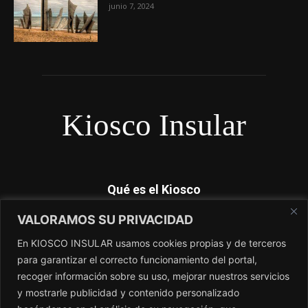
junio 7, 2024
Kiosco Insular
Qué es el Kiosco
VALORAMOS SU PRIVACIDAD
Kiosco Insular es el magacín independiente de Canarias. No
dependemos de subvenciones y nosotros si contamos lo que
En KIOSCO INSULAR usamos cookies propias y de terceros
los periódicos no cuentan. El único periódico sin amo.
para garantizar el correcto funcionamiento del portal,
recoger información sobre su uso, mejorar nuestros servicios
Contacto:
redaccion@kioscoinsular.com
y mostrarle publicidad y contenido personalizado