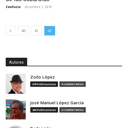
Confucio
-
diciembre 1, 2019
40
41
42
Autores
Zoilo López
879 Publicaciones
0 COMENTARIOS
José Manuel López García
466 Publicaciones
0 COMENTARIOS