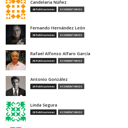
Candelaria Núñez
48 Publicaciones
0 COMENTARIOS
Fernando Hernández León
38 Publicaciones
0 COMENTARIOS
Rafael Alfonso Alfaro García
36 Publicaciones
0 COMENTARIOS
Antonio González
20 Publicaciones
0 COMENTARIOS
Linda Segura
20 Publicaciones
0 COMENTARIOS