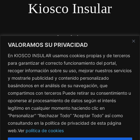
Kiosco Insular
Qué es el Kiosco
VALORAMOS SU PRIVACIDAD
Kiosco Insular es el magacín independiente de Canarias. No
En KIOSCO INSULAR usamos cookies propias y de terceros
dependemos de subvenciones y nosotros si contamos lo que
para garantizar el correcto funcionamiento del portal,
los periódicos no cuentan. El único periódico sin amo.
recoger información sobre su uso, mejorar nuestros servicios
y mostrarle publicidad y contenido personalizado
Contacto:
redaccion@kioscoinsular.com
basándonos en el análisis de su navegación, que
compartimos con terceros Puede retirar su consentimiento u
oponerse al procesamiento de datos según el interés
SÍGANOS
legítimo en cualquier momento haciendo clic en
“Personalizar'' “Rechazar Todo” “Aceptar Todo” así como
consultando en la política de privacidad de esta página
web.Ver
política de cookies