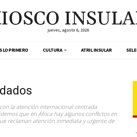
IOSCO INSUL
jueves, agosto 6, 2026
ES LO PRIMERO
CULTURA
ATRIL INSULAR
SELE
vidados
con la atención internacional centrada
demos que en África hay algunos conflictos en
ue reclaman atención inmediata y urgente de