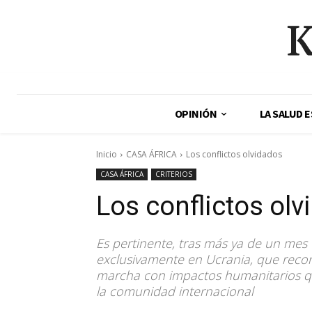
K
OPINIÓN
LA SALUD 
Inicio
CASA ÁFRICA
Los conflictos olvidados
CASA ÁFRICA
CRITERIOS
Los conflictos ol
Es pertinente, tras más ya de un mes 
exclusivamente en Ucrania, que recor
marcha con impactos humanitarios q
la comunidad internacional