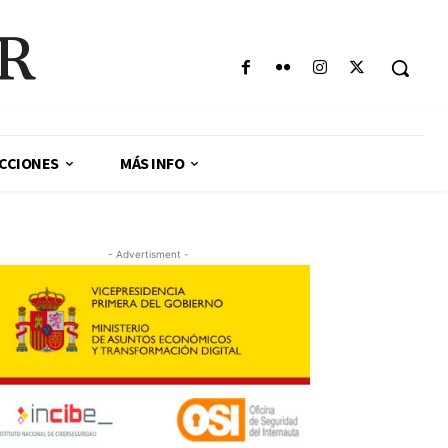
AR
CCIONES
MÁS INFO
- Advertisment -