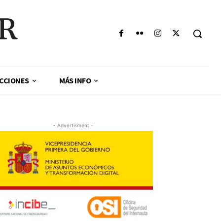
AR
CCIONES
MÁS INFO
- Advertisment -