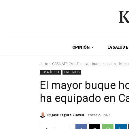
K
OPINIÓN
LA SALUD 
Inicio
CASA ÁFRICA
El mayor buque hospital del m
CASA ÁFRICA
CRITERIOS
El mayor buque ho
ha equipado en C
By
José Segura Clavell
enero 20, 2023