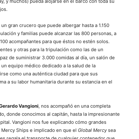
ay, y muchos) pueda alojarse en el barco con toda su
jos.
 un gran crucero que puede albergar hasta a 1.150
ulación y familias puede alcanzar las 800 personas, a
 100 acompañantes para que éstos no estén solos.
entes y otras para la tripulación como las de un
paz de suministrar 3.000 comidas al día, un salón de
, un equipo médico dedicado a la salud de la
tuirse como una auténtica ciudad para que sus
a a su labor humanitaria durante su estancia en el
Gerardo Vangioni
, nos acompañó en una completa
do, donde conocimos al capitán, hasta la impresionante
spital. Vangioni nos fue explicando cómo grandes
n Mercy Ships e implicado en que el
Global Mercy
sea
les regala el transporte de cualquier contenedor que