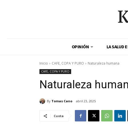
K
OPINIÓN
LA SALUD 
Inicio
CAFE, COPA Y PURO
Naturaleza humana
CAFE, COPA Y PURO
Naturaleza huma
By
Tomas Cano
abril 23, 2025
Cuota