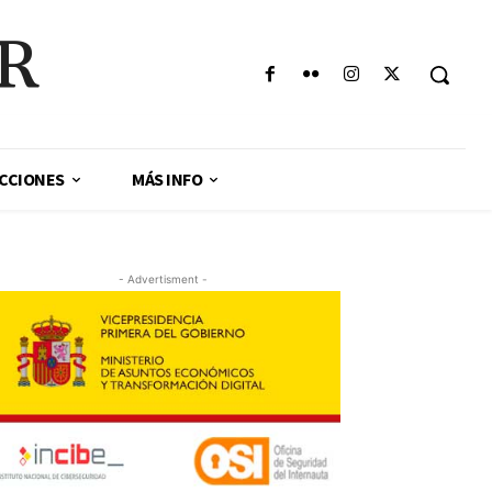
AR
CCIONES
MÁS INFO
- Advertisment -