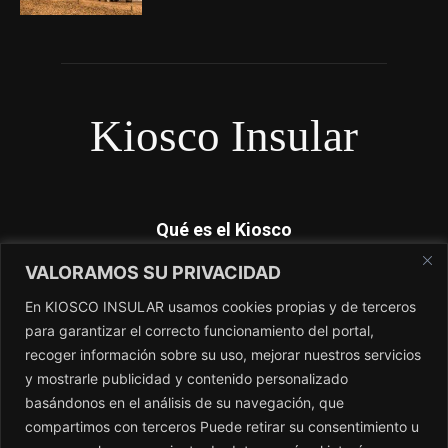
Kiosco Insular
Qué es el Kiosco
VALORAMOS SU PRIVACIDAD
Kiosco Insular es el magacín independiente de Canarias. No
dependemos de subvenciones y nosotros si contamos lo que
En KIOSCO INSULAR usamos cookies propias y de terceros
los periódicos no cuentan. El único periódico sin amo.
para garantizar el correcto funcionamiento del portal,
recoger información sobre su uso, mejorar nuestros servicios
Contacto:
redaccion@kioscoinsular.com
y mostrarle publicidad y contenido personalizado
basándonos en el análisis de su navegación, que
compartimos con terceros Puede retirar su consentimiento u
SÍGANOS