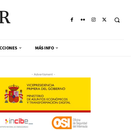
AR
CCIONES
MÁS INFO
- Advertisment -