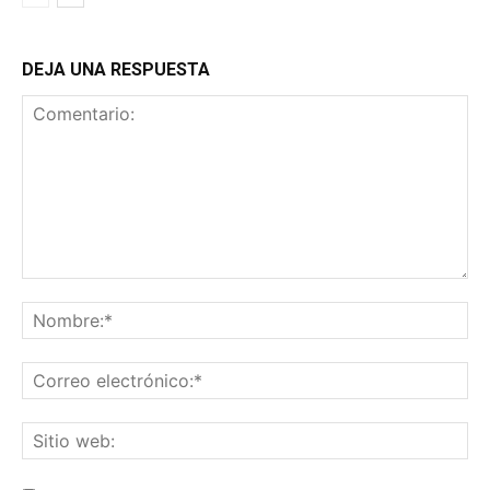
DEJA UNA RESPUESTA
Comentario:
No
Co
ele
Sit
we