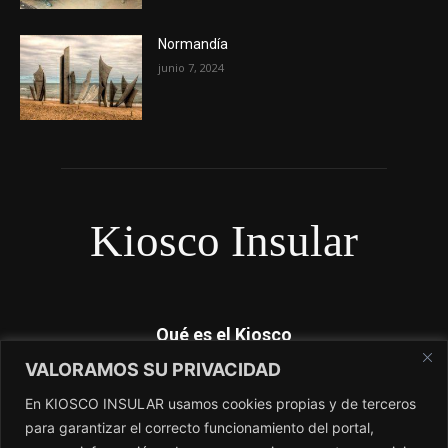
Normandía
junio 7, 2024
Kiosco Insular
Qué es el Kiosco
VALORAMOS SU PRIVACIDAD
Kiosco Insular es el magacín independiente de Canarias. No
dependemos de subvenciones y nosotros si contamos lo que
En KIOSCO INSULAR usamos cookies propias y de terceros
los periódicos no cuentan. El único periódico sin amo.
para garantizar el correcto funcionamiento del portal,