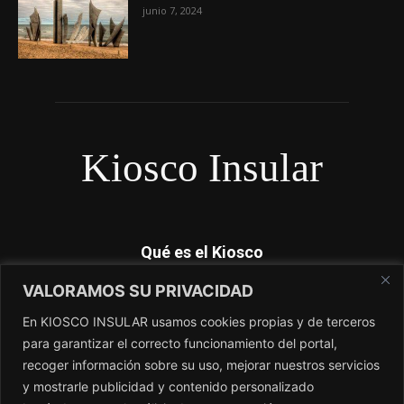
junio 7, 2024
Kiosco Insular
Qué es el Kiosco
VALORAMOS SU PRIVACIDAD
Kiosco Insular es el magacín independiente de Canarias. No
dependemos de subvenciones y nosotros si contamos lo que
En KIOSCO INSULAR usamos cookies propias y de terceros
los periódicos no cuentan. El único periódico sin amo.
para garantizar el correcto funcionamiento del portal,
recoger información sobre su uso, mejorar nuestros servicios
Contacto:
redaccion@kioscoinsular.com
y mostrarle publicidad y contenido personalizado