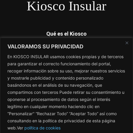
Kiosco Insular
Qué es el Kiosco
VALORAMOS SU PRIVACIDAD
Kiosco Insular es el magacín independiente de Canarias. No
dependemos de subvenciones y nosotros si contamos lo que
En KIOSCO INSULAR usamos cookies propias y de terceros
los periódicos no cuentan. El único periódico sin amo.
para garantizar el correcto funcionamiento del portal,
recoger información sobre su uso, mejorar nuestros servicios
Contacto:
redaccion@kioscoinsular.com
y mostrarle publicidad y contenido personalizado
basándonos en el análisis de su navegación, que
compartimos con terceros Puede retirar su consentimiento u
SÍGANOS
oponerse al procesamiento de datos según el interés
legítimo en cualquier momento haciendo clic en
“Personalizar'' “Rechazar Todo” “Aceptar Todo” así como
consultando en la política de privacidad de esta página
web.Ver
política de cookies