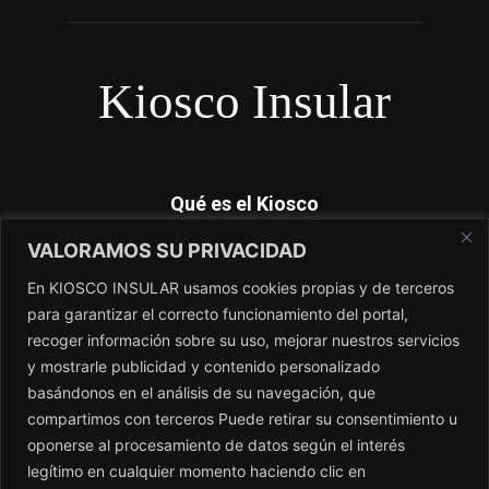
Kiosco Insular
Qué es el Kiosco
VALORAMOS SU PRIVACIDAD
Kiosco Insular es el magacín independiente de Canarias. No
dependemos de subvenciones y nosotros si contamos lo que
En KIOSCO INSULAR usamos cookies propias y de terceros
los periódicos no cuentan. El único periódico sin amo.
para garantizar el correcto funcionamiento del portal,
recoger información sobre su uso, mejorar nuestros servicios
Contacto:
redaccion@kioscoinsular.com
y mostrarle publicidad y contenido personalizado
basándonos en el análisis de su navegación, que
compartimos con terceros Puede retirar su consentimiento u
SÍGANOS
oponerse al procesamiento de datos según el interés
legítimo en cualquier momento haciendo clic en