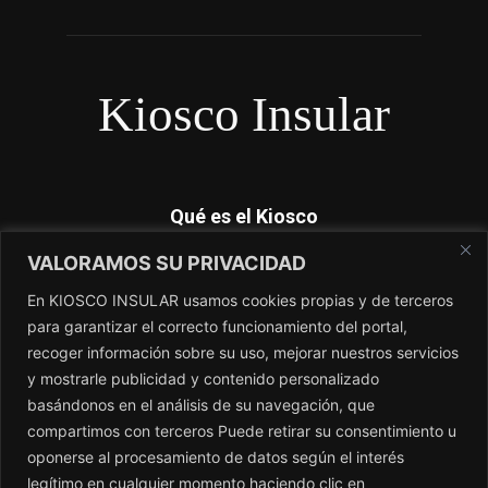
Kiosco Insular
Qué es el Kiosco
VALORAMOS SU PRIVACIDAD
Kiosco Insular es el magacín independiente de Canarias. No
dependemos de subvenciones y nosotros si contamos lo que
En KIOSCO INSULAR usamos cookies propias y de terceros
los periódicos no cuentan. El único periódico sin amo.
para garantizar el correcto funcionamiento del portal,
recoger información sobre su uso, mejorar nuestros servicios
Contacto:
redaccion@kioscoinsular.com
y mostrarle publicidad y contenido personalizado
basándonos en el análisis de su navegación, que
compartimos con terceros Puede retirar su consentimiento u
SÍGANOS
oponerse al procesamiento de datos según el interés
legítimo en cualquier momento haciendo clic en