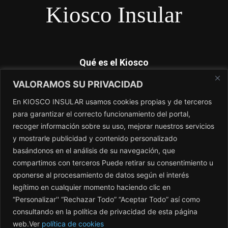
Kiosco Insular
Qué es el Kiosco
VALORAMOS SU PRIVACIDAD
Kiosco Insular es el magacín independiente de Canarias. No
dependemos de subvenciones y nosotros si contamos lo que
En KIOSCO INSULAR usamos cookies propias y de terceros
los periódicos no cuentan. El único periódico sin amo.
para garantizar el correcto funcionamiento del portal,
recoger información sobre su uso, mejorar nuestros servicios
Contacto:
redaccion@kioscoinsular.com
y mostrarle publicidad y contenido personalizado
basándonos en el análisis de su navegación, que
compartimos con terceros Puede retirar su consentimiento u
SÍGANOS
oponerse al procesamiento de datos según el interés
legítimo en cualquier momento haciendo clic en
“Personalizar'' “Rechazar Todo” “Aceptar Todo” así como
consultando en la política de privacidad de esta página
web.Ver
política de cookies