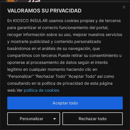
VALORAMOS SU PRIVACIDAD
¿Por qué no te vas a la mierda?
En KIOSCO INSULAR usamos cookies propias y de terceros
agosto 8, 2026
para garantizar el correcto funcionamiento del portal,
recoger información sobre su uso, mejorar nuestros servicios
y mostrarle publicidad y contenido personalizado
basándonos en el análisis de su navegación, que
TITULARES
compartimos con terceros Puede retirar su consentimiento u
oponerse al procesamiento de datos según el interés
Antonio Alarcó recalca que «los incendios
legítimo en cualquier momento haciendo clic en
se apagan en invierno»
“Personalizar'' “Rechazar Todo” “Aceptar Todo” así como
agosto 8, 2026
consultando en la política de privacidad de esta página
web.Ver
política de cookies
Algo flota sobre el agua
Aceptar todo
agosto 8, 2026
Personalizar
Rechazar todo