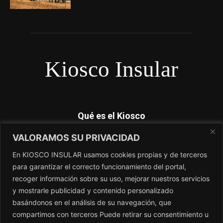
Kiosco Insular
Qué es el Kiosco
VALORAMOS SU PRIVACIDAD
Kiosco Insular es el magacín independiente de Canarias. No
dependemos de subvenciones y nosotros si contamos lo que
En KIOSCO INSULAR usamos cookies propias y de terceros
los periódicos no cuentan. El único periódico sin amo.
para garantizar el correcto funcionamiento del portal,
recoger información sobre su uso, mejorar nuestros servicios
Contacto:
redaccion@kioscoinsular.com
y mostrarle publicidad y contenido personalizado
basándonos en el análisis de su navegación, que
compartimos con terceros Puede retirar su consentimiento u
SÍGANOS