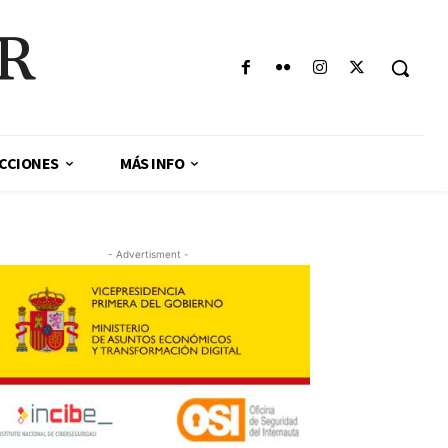
AR
CCIONES
MÁS INFO
- Advertisment -